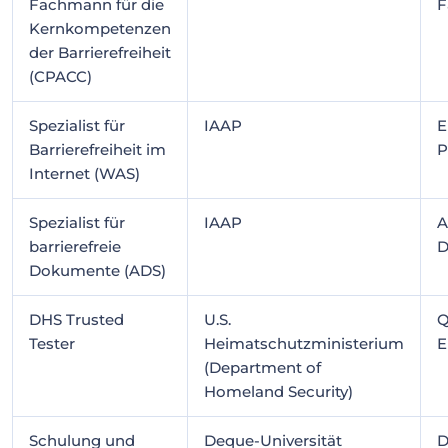
Fachmann für die
F
Kernkompetenzen
der Barrierefreiheit
(CPACC)
Spezialist für
IAAP
E
Barrierefreiheit im
P
Internet (WAS)
Spezialist für
IAAP
A
barrierefreie
D
Dokumente (ADS)
DHS Trusted
U.S.
Q
Tester
Heimatschutzministerium
E
(Department of
Homeland Security)
Schulung und
Deque-Universität
D