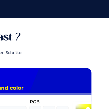
ast
?
en Schritte: