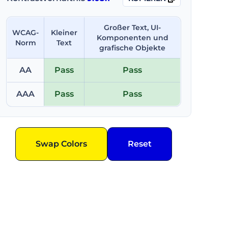
Großer Text, UI-
WCAG-
Kleiner
Komponenten und
Norm
Text
grafische Objekte
AA
Pass
Pass
AAA
Pass
Pass
Swap Colors
Reset