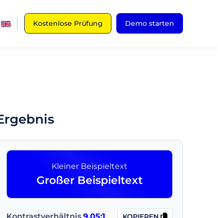
Kostenlose Prüfung
Demo starten
Ergebnis
Kleiner Beispieltext
Großer Beispieltext
Kontrastverhältnis
9.05:1
KOPIEREN