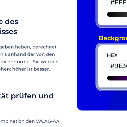
e des
isses
egeben haben, berechnet
tnis anhand der von den
ichteformel. Sie werden
sehen; höher ist besser.
ät prüfen und
bkombination den WCAG-AA