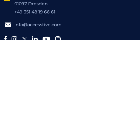
01097 Dresden
+49 351 48 19 66 61
info@accesstive.com
Platform
Free Tools
Barrierefreiheitsprüfer
Toolkit
Monitor
Live Audit
Fix Hub
Kontrast-Prüfer
Human Expert
Barrierefreiheitserklaerung
Generator
Resources
Barrierefreiheitsdisziplin