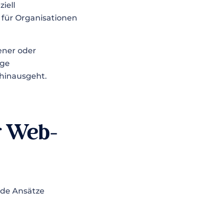
iell
 für Organisationen
ener oder
ige
 hinausgeht.
r Web-
nde Ansätze