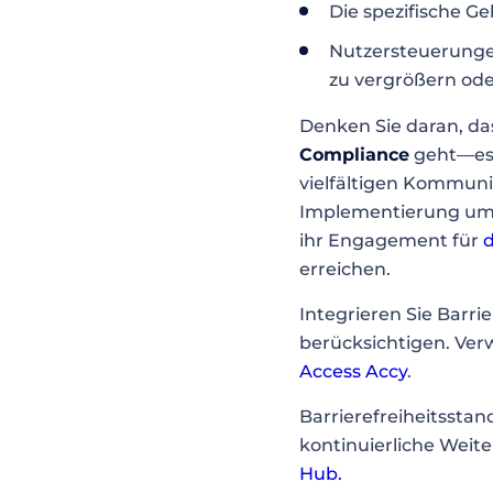
Die spezifische G
Nutzersteuerunge
zu vergrößern ode
Denken Sie daran, da
Compliance
geht—es g
vielfältigen Kommuni
Implementierung umf
ihr Engagement für
d
erreichen.
Integrieren Sie Barrie
berücksichtigen. Ver
Access Accy
.
Barrierefreiheitsstan
kontinuierliche Weit
Hub
.