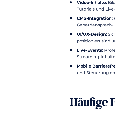
Video-Inhalte:
Bil
Tutorials und Liv
CMS-Integration:
P
Gebärdensprach-I
UI/UX-Design:
Sic
positioniert sind 
Live-Events:
Profe
Streaming-Inhalte
Mobile Barrierefre
und Steuerung op
Häufige 