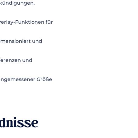
nkündigungen,
erlay-Funktionen für
dimensioniert und
nferenzen und
 angemessener Größe
dnisse