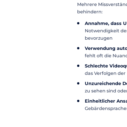
Mehrere Missverstän
behindern:
Annahme, dass Un
Notwendigkeit der
bevorzugen
Verwendung auto
fehlt oft die Nua
Schlechte Videoqu
das Verfolgen der
Unzureichende Do
zu sehen sind ode
Einheitlicher Ans
Gebärdensprachen 