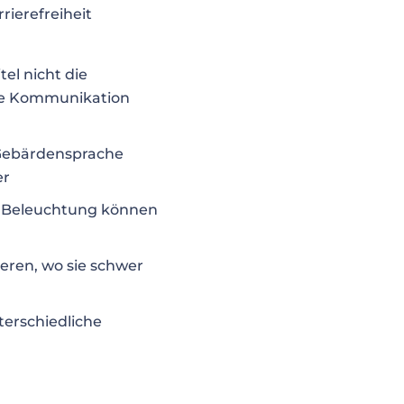
ierefreiheit
tel nicht die
lle Kommunikation
Gebärdensprache
er
er Beleuchtung können
eren, wo sie schwer
erschiedliche