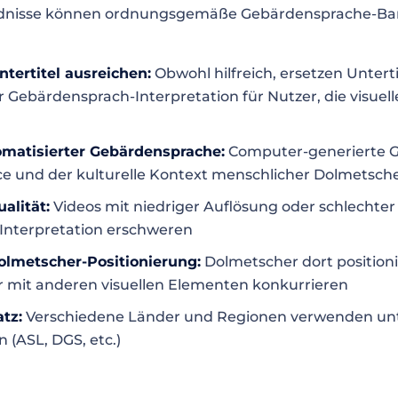
dnisse können ordnungsgemäße Gebärdensprache-Barr
tertitel ausreichen:
Obwohl hilfreich, ersetzen Unterti
 Gebärdensprach-Interpretation für Nutzer, die visue
matisierter Gebärdensprache:
Computer-generierte 
nce und der kulturelle Kontext menschlicher Dolmetsch
alität:
Videos mit niedriger Auflösung oder schlecht
 Interpretation erschweren
lmetscher-Positionierung:
Dolmetscher dort positioni
r mit anderen visuellen Elementen konkurrieren
atz:
Verschiedene Länder und Regionen verwenden unt
(ASL, DGS, etc.)