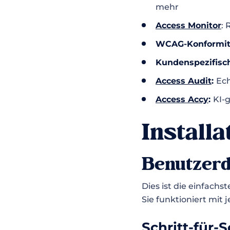
mehr
Access Monitor
:
WCAG-Konformit
Kundenspezifisc
Access Audit
:
Ech
Access Accy
:
KI-g
Install
Benutzerd
Dies ist die einfachs
Sie funktioniert mit
Schritt-für-S