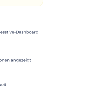
ccesstive-Dashboard
ionen angezeigt
eit