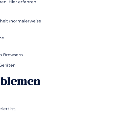
hen. Hier erfahren
iheit (normalerweise
ne
en Browsern
 Geräten
oblemen
iert ist.