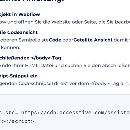
rojekt in Webflow
ow und öffnen Sie die Website oder Seite, die Sie bear
die Codeansicht
 oberen Symbolleiste
Code
oder
Geteilte Ansicht
damit 
n können.
schließenden </body>-Tag
 Ende Ihrer HTML-Datei und suchen Sie den abschließe
ript-Snippet ein
lgenden Codeschnipsel direkt vor dem </body>-Tag ein:
c src="https://cdn.accesstive.com/assista
"></script>