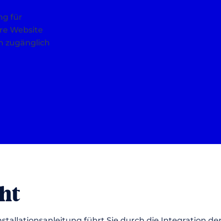
ng für
hre Website
n zugänglich
ht
nstallationsanleitung führt Sie durch die Integration de