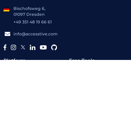
Bischofsweg 6,
01097 Dresden
+49 351 48 19 66 61
info@accesstive.com
Platform
Free Tools
Barrierefreiheitsprüfer
Toolkit
Monitor
Live Audit
Fix Hub
Kontrast-Prüfer
Human Expert
Barrierefreiheitserklaerung
Generator
Resources